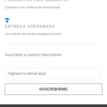
Contamos con certificación internacional
ENTREGA ASEGURADA
Las ordenes de compra aseguran tu stock
Suscribite a nuestro Newsletter
E
m
a
SUSCRIBIRME
i
l