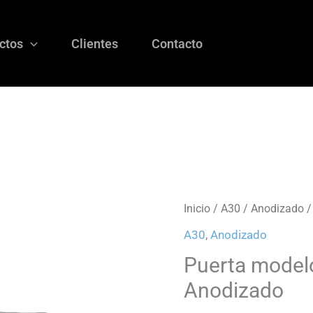
ctos
Clientes
Contacto
Inicio
/
A30
/
Anodizado
/
A30
,
Anodizado
Puerta model
Anodizado