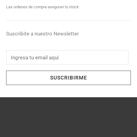
Las ordenes de compra aseguran tu stock
Suscribite a nuestro Newsletter
E
m
a
SUSCRIBIRME
i
l
*