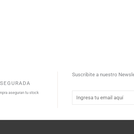
Suscribite a nuestro Newsl
ASEGURADA
mpra aseguran tu stock
E
m
a
i
l