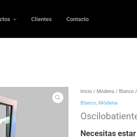
ctos
Clientes
Contacto
Inicio
/
Módena
/
Blanco
/
Blanco
,
Módena
Oscilobatien
Necesitas estar