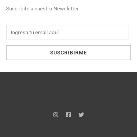
Suscribite a nuestro Newsletter
E
m
a
SUSCRIBIRME
i
l
*