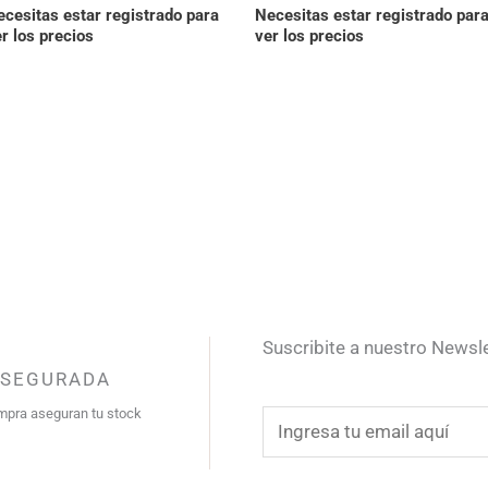
cesitas estar registrado para
Necesitas estar registrado par
r los precios
ver los precios
Suscribite a nuestro Newsl
ASEGURADA
mpra aseguran tu stock
E
m