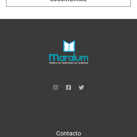
i
l
*
Contacto