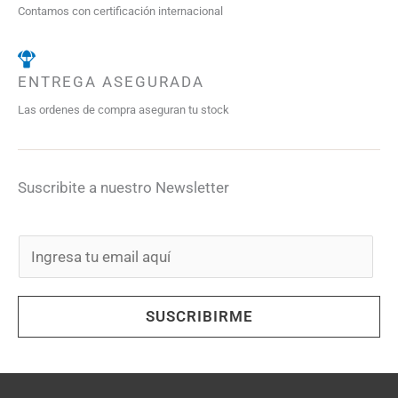
Contamos con certificación internacional
ENTREGA ASEGURADA
Las ordenes de compra aseguran tu stock
Suscribite a nuestro Newsletter
E
m
a
SUSCRIBIRME
i
l
*